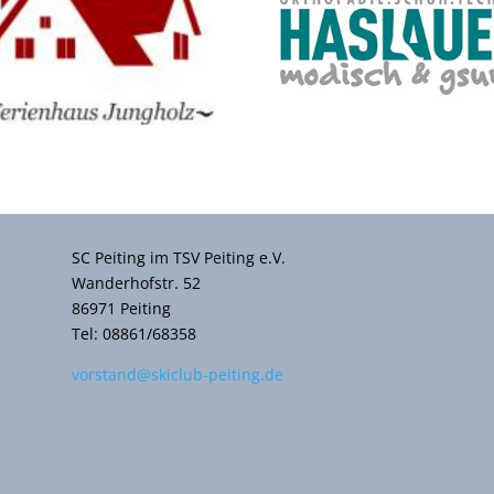
SC Peiting im TSV Peiting e.V.
Wanderhofstr. 52
86971 Peiting
Tel: 08861/68358
vorstand@skiclub-peiting.de